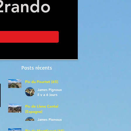
2
rando
Posts récents
Pic du Pourtet (65)
James Pignoux
il y a 6 jours
Pic de Llena Cantal
(Espagne)
James Pignoux
30 juil.
Pic de Montferrat (65)