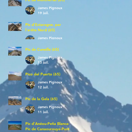
James Pignoux
19 juil.
Pic d'Estaragne, par
l'arête Nord (65)
James Pignoux
14 juil.
Pic de Cuneille (65)
James Pignoux
13 juil.
Pico del Puerto (65)
James Pignoux
12 juil.
Pic de la Gela (65)
James Pignoux
11 juil.
Pic d'Anéou-Peña Blanca-
Pic de Canaourouye-Punta