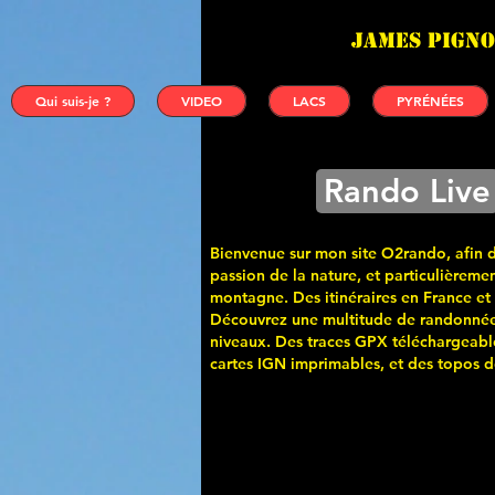
James PIGNO
Qui suis-je ?
VIDEO
LACS
PYRÉNÉES
Rando Live
Bienvenue sur mon site O2rando, afin 
passion de la nature, et particulièremen
montagne. Des itinéraires en France et
Découvrez une multitude de randonnée
niveaux. Des traces GPX téléchargeabl
cartes
IGN imprimables, et des topos de