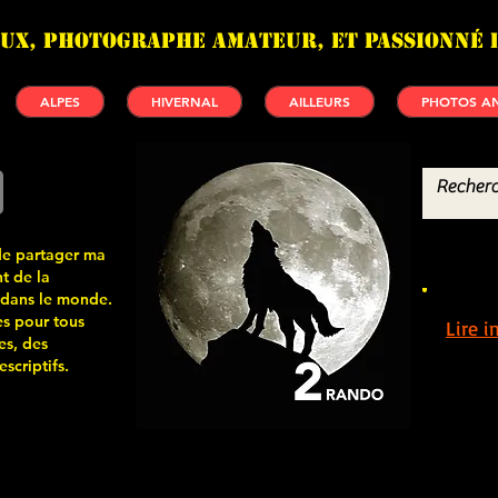
UX, photographe amateur, et passionné 
ALPES
HIVERNAL
AILLEURS
PHOTOS AN
de partager ma
t de la
 dans le monde.
s pour tous
Lire 
es, des
scriptifs.