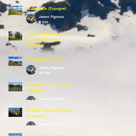
La Zapatilla (Espagne)
James Pignoux
8 juin
Arco de Piedrafita ou
Arche de Sarronal
(Espagne)
James Pignoux
7 juin
Pène Det Pouri (65)
James Pignoux
30 mai
Alquezar-Meson de Sevil
(Espagne)
James Pignoux
25 mai
Rodellar-Fajas del Mascun
(Espagne)
James Pignoux
24 mai
Salto de Bierge-Peña