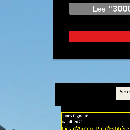
Les "300
James Pignoux
14 juil. 2025
Pics d'Aumar-Pic d'Estibèr