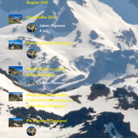
Bagüer (64)
James Pignoux
5 juil.
Hautafulhe (65)
James Pignoux
4 juil.
Peña Gabarda (Espagne)
James Pignoux
27 juin
Pic de Soba ou pic de
Sobe (Espagne)
James Pignoux
25 juin
Muga Nord-Marcadau
Central-Pic Marcadau ou
de la Muga (Espagne)
James Pignoux
21 juin
Pic Musales (Espagne)
James Pignoux
12 juin