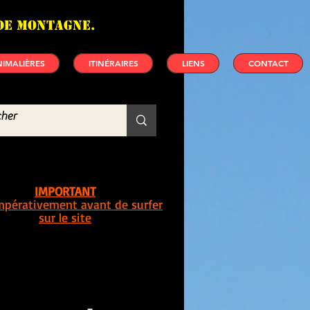
de montagne.
IMALIÈRES
ITINÉRAIRES
LIENS
CONTACT
IMPORTANT
impérativement avant de surfer
sur le site