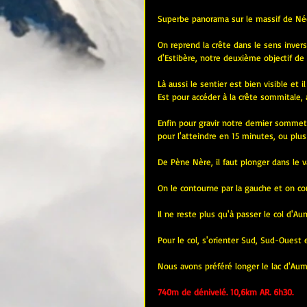
Superbe panorama sur le massif de Néou
On reprend la crête dans le sens invers
d'Estibère, notre deuxième objectif de 
Là aussi le sentier est bien visible et 
Est pour accéder à la crête sommitale, a
Enfin pour gravir notre dernier sommet, 
pour l'atteindre en 15 minutes, ou plus s
De Pène Nère, il faut plonger dans le v
On le contourne par la gauche et on con
Il ne reste plus qu'à passer le col d'Au
Pour le col, s'orienter Sud, Sud-Ouest en
Nous avons préféré longer le lac d'Auma
740m de dénivelé. 10,6km AR. 6h30.