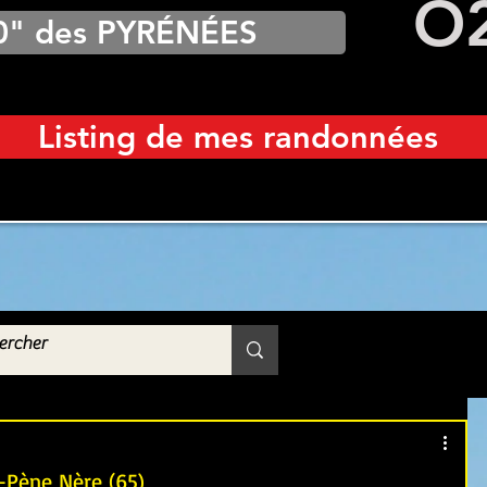
O
0" des PYRÉNÉES
Listing de mes randonnées
e-Pène Nère (65)