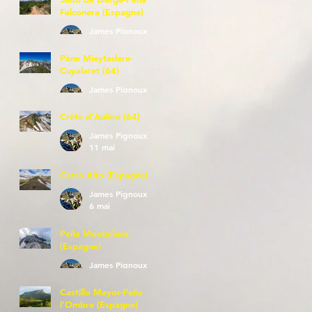
Falconera (Espagne)
James Pignoux
23 mai
Pène Mieytadere-
Cuyalaret (64)
James Pignoux
21 mai
Crête d'Aulère (64)
James Pignoux
11 mai
Cerro Alto (Espagne)
James Pignoux
6 mai
Peña Montañesa
(Espagne)
James Pignoux
27 avr.
Castillo Mayor-Peña
l'Ombre (Espagne)