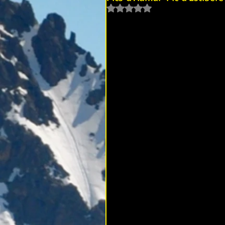
Noté NaN étoiles sur 5.