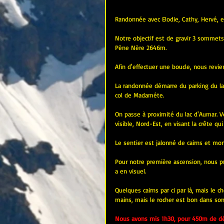
Randonnée avec Elodie, Cathy, Hervé, e
Notre objectif est de gravir 3 sommets
Pène Nère 2646m.
Afin d'effectuer une boucle, nous reviend
La randonnée démarre du parking du la
col de Madaméte.
On passe à proximité du lac d'Aumar. V
visible, Nord-Est, en visant la crête qu
Le sentier est jalonné de cairns et mo
Pour notre première ascension, nous pre
a en visuel.
Quelques cairns par ci par là, mais le
mains, mais le rocher est bon dans so
Nous avons mis 1h30, pour 450m de dén